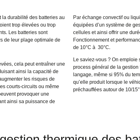
 la durabilité des batteries au
Par échange convectif ou liqui
oient trop élevées ou trop
équipées d’un système de gest
ts. Les batteries sont
cellules et ainsi offrir une du
s de leur plage optimale de
Fonctionnement et performance
de 10°C à 30°C.
Le saviez-vous ? On emploie s
vées, cela peut entraîner une
process général de la gestion t
uisant ainsi la capacité de
langage, même si 95% du temps 
 augmenter les risques de
qu’elle produit lorsque le véhi
 des courts-circuits ou même
préchauffées autour de 10/15°
 peuvent provoquer une
sant ainsi sa puissance de
 gestion thermique des bat