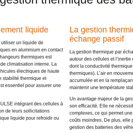
sement liquide
La gestion therm
échange passif
utiliser un liquide de
miques en aluminium en contact
La gestion thermique par échang
échangeurs thermiques est
autour des cellules et l’inertie
e climatisation interne. La
dont la conductivité thermiqu
éhicules électriques de haute
thermiques). L’air en mouveme
 stabilité thermique et
accumulée et en la remplaçant p
est essentiel pour assurer une
maintenir une température sta
Un avantage majeur de la gest
PULSE
intégrant des cellules à
son efficacité. Elle ne nécess
 de leurs sollicitations
complexes, ce qui permet une i
que liquide pour refroidir ou
coûts moindres. De plus, elle
gestion des batteries des véhi