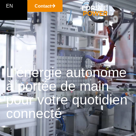
EN
Contact
L'énergie autonome
à portée de main
pour votre quotidien
connecté